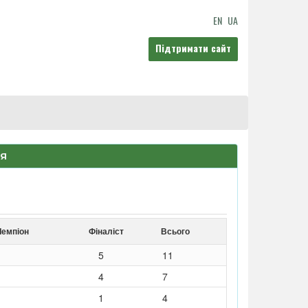
EN
UA
Підтримати сайт
ІЯ
Чемпіон
Фіналіст
Всього
5
11
4
7
1
4