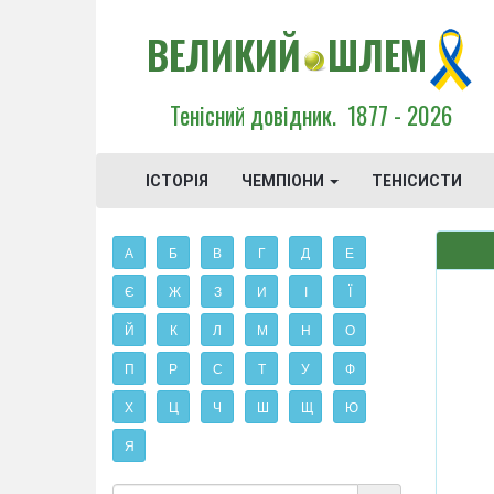
ВЕЛИКИЙ
ШЛЕМ
Тенісний довідник.
1877 - 2026
ІСТОРІЯ
ЧЕМПІОНИ
ТЕНІСИСТИ
А
Б
В
Г
Д
Е
Є
Ж
З
И
І
Ї
Й
К
Л
М
Н
О
П
Р
С
Т
У
Ф
Х
Ц
Ч
Ш
Щ
Ю
Я