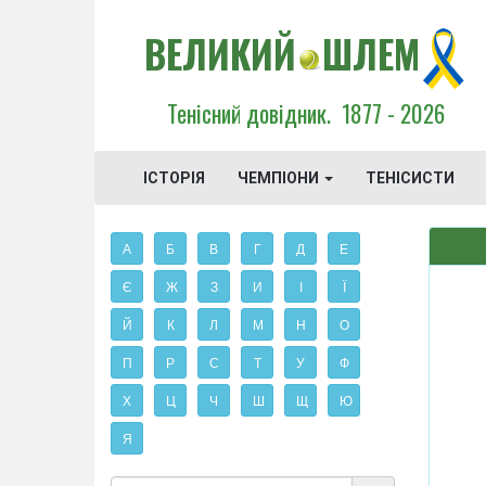
ВЕЛИКИЙ
ШЛЕМ
Тенісний довідник.
1877 - 2026
ІСТОРІЯ
ЧЕМПІОНИ
ТЕНІСИСТИ
А
Б
В
Г
Д
Е
Є
Ж
З
И
І
Ї
Й
К
Л
М
Н
О
П
Р
С
Т
У
Ф
Х
Ц
Ч
Ш
Щ
Ю
Я