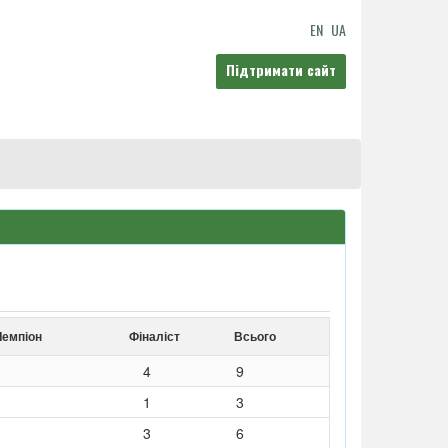
EN
UA
Підтримати сайт
Чемпіон
Фіналіст
Всього
4
9
1
3
3
6