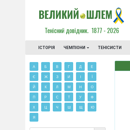
ВЕЛИКИЙ
ШЛЕМ
Тенісний довідник.
1877 - 2026
ІСТОРІЯ
ЧЕМПІОНИ
ТЕНІСИСТИ
А
Б
В
Г
Д
Е
Є
Ж
З
И
І
Ї
Й
К
Л
М
Н
О
П
Р
С
Т
У
Ф
Х
Ц
Ч
Ш
Щ
Ю
Я