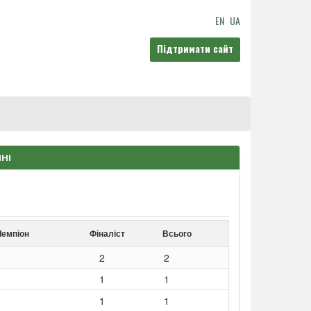
EN
UA
Підтримати сайт
НІ
Чемпіон
Фіналіст
Всього
2
2
1
1
1
1