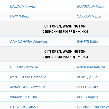
БАДОСА Паула
БОУЗКОВА Марія
ГАУФФ Коко
САККАРІ Марія
CITI OPEN, WASHINGTON
ОДИНОЧНИЙ РОЗРЯД - ЖІНКИ
САМСОНОВА Людміла
КАНЕПІ Кайя
CITI OPEN, WASHINGTON
ОДИНОЧНИЙ РОЗРЯД - ЖІНКИ
ПЕГУЛА Джессіка
ДЖОРДЖІ Каміла
КУЗНЕЦОВА Свєтлана
ВЕКІЧ Донна
МАКАРОВА Єкатеріна
ГЕРГЕС Юлія
ВІКМАЙЕР Яніна
ДЕВІС Лорен
СТЕФЕНС Слоан
ПАВЛЮЧЕНКОВА Ан