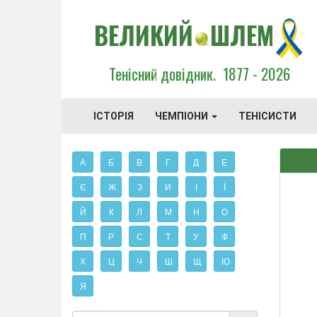
ВЕЛИКИЙ
ШЛЕМ
Тенісний довідник.
1877 - 2026
ІСТОРІЯ
ЧЕМПІОНИ
ТЕНІСИСТИ
А
Б
В
Г
Д
Е
Є
Ж
З
И
І
Ї
Й
К
Л
М
Н
О
П
Р
С
Т
У
Ф
Х
Ц
Ч
Ш
Щ
Ю
Я