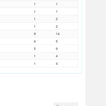
1
1
1
1
1
2
1
2
9
14
4
5
5
9
1
4
1
4