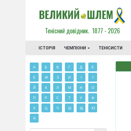
ВЕЛИКИЙ
ШЛЕМ
Тенісний довідник.
1877 - 2026
ІСТОРІЯ
ЧЕМПІОНИ
ТЕНІСИСТИ
А
Б
В
Г
Д
Е
Є
Ж
З
И
І
Ї
Й
К
Л
М
Н
О
П
Р
С
Т
У
Ф
Х
Ц
Ч
Ш
Щ
Ю
Я