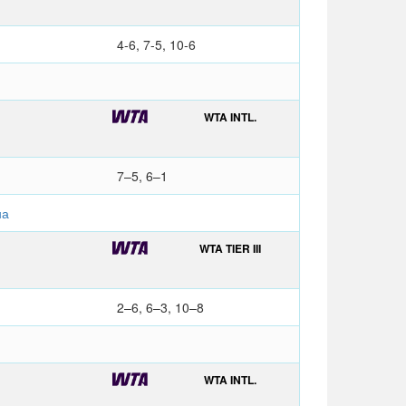
4-6, 7-5, 10-6
WTA INTL.
7–5, 6–1
на
WTA TIER III
2–6, 6–3, 10–8
WTA INTL.