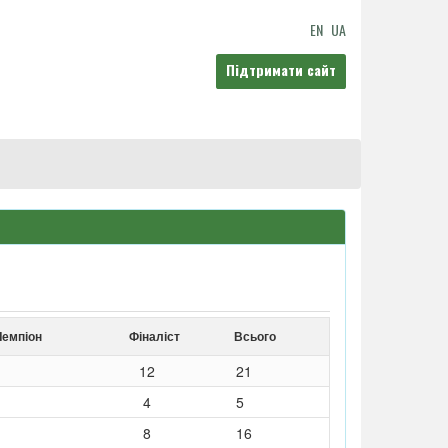
EN
UA
Підтримати сайт
Чемпіон
Фіналіст
Всього
12
21
4
5
8
16