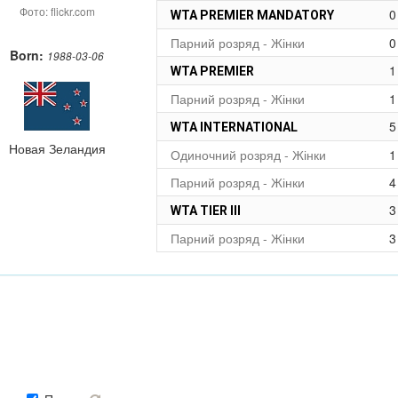
Фото: flickr.com
0
WTA PREMIER MANDATORY
Парний розряд - Жінки
0
Born:
1988-03-06
1
WTA PREMIER
Парний розряд - Жінки
1
5
WTA INTERNATIONAL
Новая Зеландия
Одиночний розряд - Жінки
1
Парний розряд - Жінки
4
3
WTA TIER III
Парний розряд - Жінки
3