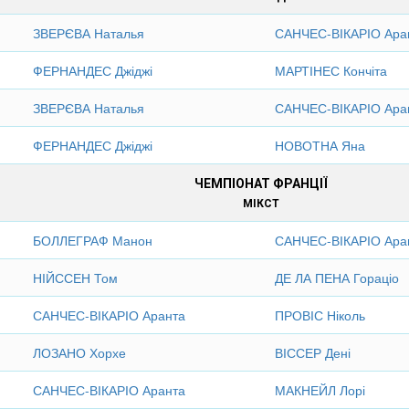
ЗВЕРЄВА Наталья
САНЧЕС-ВІКАРІО Ара
ФЕРНАНДЕС Джіджі
МАРТІНЕС Кончіта
ЗВЕРЄВА Наталья
САНЧЕС-ВІКАРІО Ара
ФЕРНАНДЕС Джіджі
НОВОТНА Яна
ЧЕМПІОНАТ ФРАНЦІЇ
МІКСТ
БОЛЛЕГРАФ Манон
САНЧЕС-ВІКАРІО Ара
НІЙССЕН Том
ДЕ ЛА ПЕНА Гораціо
САНЧЕС-ВІКАРІО Аранта
ПРОВІС Ніколь
ЛОЗАНО Хорхе
ВІССЕР Дені
САНЧЕС-ВІКАРІО Аранта
МАКНЕЙЛ Лорі