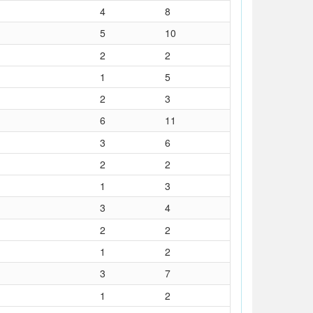
4
8
5
10
2
2
1
5
2
3
6
11
3
6
2
2
1
3
3
4
2
2
1
2
3
7
1
2