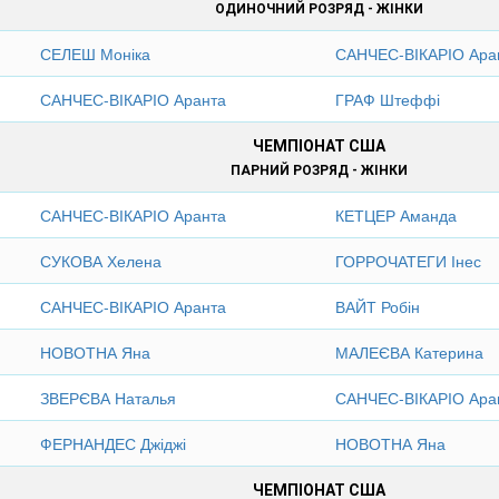
ОДИНОЧНИЙ РОЗРЯД - ЖІНКИ
СЕЛЕШ Моніка
САНЧЕС-ВІКАРІО Ара
САНЧЕС-ВІКАРІО Аранта
ГРАФ Штеффі
ЧЕМПІОНАТ США
ПАРНИЙ РОЗРЯД - ЖІНКИ
САНЧЕС-ВІКАРІО Аранта
КЕТЦЕР Аманда
СУКОВА Хелена
ГОРРОЧАТЕГИ Інес
САНЧЕС-ВІКАРІО Аранта
ВАЙТ Робін
НОВОТНА Яна
МАЛЕЄВА Катерина
ЗВЕРЄВА Наталья
САНЧЕС-ВІКАРІО Ара
ФЕРНАНДЕС Джіджі
НОВОТНА Яна
ЧЕМПІОНАТ США