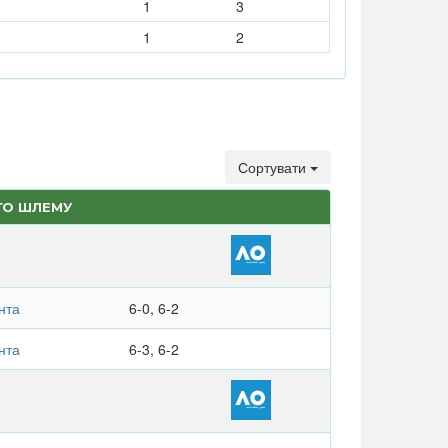
1
3
1
2
Сортувати
ГО ШЛЕМУ
нта
6-0, 6-2
нта
6-3, 6-2