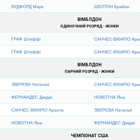
ВУДФОРД Марк
ШЕЛТОН Брайан
ВІМБЛДОН
ОДИНОЧНИЙ РОЗРЯД - ЖІНКИ
ГРАФ Штеффі
САНЧЕС-ВІКАРІО Ара
ГРАФ Штеффі
САНЧЕС-ВІКАРІО Ара
ВІМБЛДОН
ПАРНИЙ РОЗРЯД - ЖІНКИ
ЗВЕРЄВА Наталья
САНЧЕС-ВІКАРІО Ара
ФЕРНАНДЕС Джіджі
НОВОТНА Яна
САНЧЕС-ВІКАРІО Аранта
ЗВЕРЄВА Наталья
НОВОТНА Яна
ФЕРНАНДЕС Джіджі
ЧЕМПІОНАТ США