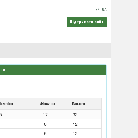
EN
UA
Підтримати сайт
НТА
S
Чемпіон
Фіналіст
Всього
5
17
32
8
12
5
12