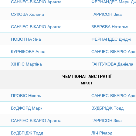
САНЧЕС-ВІКАРІО Аранта
ФЕРНАНДЕС Мери Д
СУКОВА Хелена
ГАРРІСОН Зіна
САНЧЕС-ВІКАРІО Аранта
ЗВЕРЄВА Наталья
НОВОТНА Яна
ФЕРНАНДЕС Джіджі
КУРНІКОВА Анна
САНЧЕС-ВІКАРІО Ара
ХІНГІС Мартіна
ГАНТУХОВА Даніела
ЧЕМПІОНАТ АВСТРАЛІЇ
МІКСТ
ПРОВІС Ніколь
САНЧЕС-ВІКАРІО Ара
ВУДФОРД Марк
ВУДБРІДЖ Тодд
САНЧЕС-ВІКАРІО Аранта
ГАРРІСОН Зіна
ВУДБРІДЖ Тодд
ЛІЧ Річард