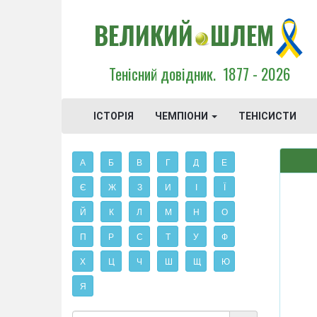
ВЕЛИКИЙ
ШЛЕМ
Тенісний довідник.
1877 - 2026
ІСТОРІЯ
ЧЕМПІОНИ
ТЕНІСИСТИ
А
Б
В
Г
Д
Е
Є
Ж
З
И
І
Ї
Й
К
Л
М
Н
О
П
Р
С
Т
У
Ф
Х
Ц
Ч
Ш
Щ
Ю
Я