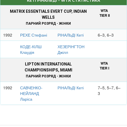
КЕТІ РІНАЛЬДІ - WTA СТАТИСТИКА
WTA
MATRIX ESSENTIALS EVERT CUP, INDIAN
TIER II
WELLS
ПАРНИЙ РОЗРЯД - ЖІНКИ
1992
РЕХЕ Стефані
РІНАЛЬДІ Кеті
6–3, 6–3
КОДЕ-КІЛШ
ХЕЗЕРІНГТОН
Клаудія
Джілл
WTA
LIPTON INTERNATIONAL
TIER I
CHAMPIONSHIPS, MIAMI
ПАРНИЙ РОЗРЯД - ЖІНКИ
1992
САВЧЕНКО-
РІНАЛЬДІ Кеті
7–5, 5–7, 6–
НЕЙЛАНД
3
Ларіса
САНЧЕС-
ХЕЗЕРІНГТОН
ВІКАРІО
Джілл
Аранта