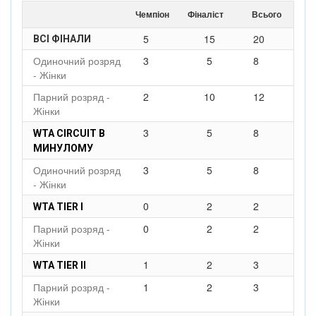
Чемпіон
Фіналіст
Всього
5
15
20
ВСІ ФІНАЛИ
Одиночний розряд
3
5
8
- Жінки
Парний розряд -
2
10
12
Жінки
3
5
8
WTA CIRCUIT В
МИНУЛОМУ
Одиночний розряд
3
5
8
- Жінки
0
2
2
WTA TIER I
Парний розряд -
0
2
2
Жінки
1
2
3
WTA TIER II
Парний розряд -
1
2
3
Жінки