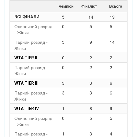
Чемпіон
Фіналіст
Всього
5
14
19
ВСІ ФІНАЛИ
Одиночний розряд
0
5
5
- Жінки
Парний розряд -
5
9
14
Жінки
0
2
2
WTA TIER II
Парний розряд -
0
2
2
Жінки
3
3
6
WTA TIER III
Парний розряд -
3
3
6
Жінки
1
8
9
WTA TIER IV
Одиночний розряд
0
5
5
- Жінки
Парний розряд -
1
3
4