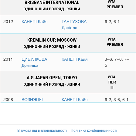
WTA
BRISBANE INTERNATIONAL
PREMIER
ОДИНОЧНИЙ РОЗРЯД - ЖІНКИ
2012
КАНЕПІ Кайя
ГАНТУХОВА
6-2, 6-1
Даніела
WTA
KREMLIN CUP, MOSCOW
PREMIER
ОДИНОЧНИЙ РОЗРЯД - ЖІНКИ
2011
ЦИБУЛКОВА
КАНЕПІ Кайя
3–6, 7–6, 7–
Домініка
5
WTA
AIG JAPAN OPEN, TOKYO
TIER
ОДИНОЧНИЙ РОЗРЯД - ЖІНКИ
III
2008
ВОЗНЯЦКІ
КАНЕПІ Кайя
6-2, 3-6, 6-1
Каролін
WTA
KDB KOREA OPEN, SEOUL
INTL.
ОДИНОЧНИЙ РОЗРЯД - ЖІНКИ
Відмова від відповідальності
Політика конфіденційності