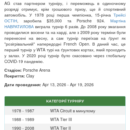
AG став партнером турніру, і переможець в одиночному
розряді отримує, крім грошового призу, ще й спортивний
автомобіль. У 1978 році перша чемпіонка, 15-річна
Трейсі
ОСТІН
, заробила $35,000 та Porsche 924.
Мартіна
НАВРАТИЛОВА
виграла турнір 6 разів. До 2008 року змагання
проводилися восени та на харді, але з 2009 року терміни були
перенесені на весну, а сам турнір переїхав на ґрунт як
"розігрівальний" напередодні French Open. В даний час, це
перший турнір у WTA турі на ґрунтових кортах, який проходить
у залах. У 2020 році турнір було скасовано через глобальну
COVID-19 пандемію.
Стадіон:
Porsche Arena
Покриття:
Clay
Дати проведення:
Apr 13, 2026 - Apr 19, 2026
КАТЕГОРІЇ ТУРНІРУ
1978 - 1987
WTA Circuit в минулому
1988 - 1989
WTA Tier III
1990 - 2008
WTA Tier II