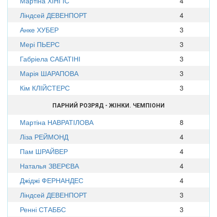
Мартіна ХІНГІС
4
Ліндсей ДЕВЕНПОРТ
4
Анке ХУБЕР
3
Мері ПЬЕРС
3
Габріела САБАТІНІ
3
Марія ШАРАПОВА
3
Кім КЛІЙСТЕРС
3
ПАРНИЙ РОЗРЯД - ЖІНКИ. ЧЕМПІОНИ
Мартіна НАВРАТІЛОВА
8
Ліза РЕЙМОНД
4
Пам ШРАЙВЕР
4
Наталья ЗВЕРЄВА
4
Джіджі ФЕРНАНДЕС
4
Ліндсей ДЕВЕНПОРТ
3
Ренні СТАББС
3