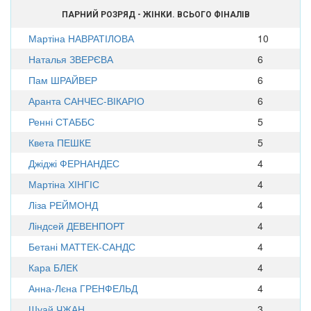
ПАРНИЙ РОЗРЯД - ЖІНКИ. ВСЬОГО ФІНАЛІВ
Мартіна НАВРАТІЛОВА
10
Наталья ЗВЕРЄВА
6
Пам ШРАЙВЕР
6
Аранта САНЧЕС-ВІКАРІО
6
Ренні СТАББС
5
Квета ПЕШКЕ
5
Джіджі ФЕРНАНДЕС
4
Мартіна ХІНГІС
4
Ліза РЕЙМОНД
4
Ліндсей ДЕВЕНПОРТ
4
Бетані МАТТЕК-САНДС
4
Кара БЛЕК
4
Анна-Лєна ГРЕНФЕЛЬД
4
Шуай ЧЖАН
3