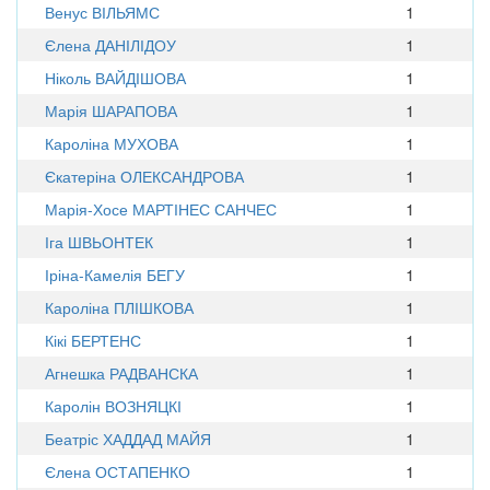
Венус ВІЛЬЯМС
1
Єлена ДАНІЛІДОУ
1
Ніколь ВАЙДІШОВА
1
Марія ШАРАПОВА
1
Кароліна МУХОВА
1
Єкатеріна ОЛЕКСАНДРОВА
1
Марія-Хосе МАРТІНЕС САНЧЕС
1
Іга ШВЬОНТЕК
1
Іріна-Камелія БЕГУ
1
Кароліна ПЛІШКОВА
1
Кікі БЕРТЕНС
1
Агнешка РАДВАНСКА
1
Каролін ВОЗНЯЦКІ
1
Беатріс ХАДДАД МАЙЯ
1
Єлена ОСТАПЕНКО
1