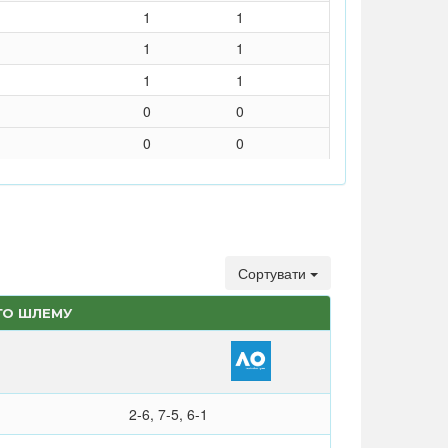
1
1
1
1
1
1
0
0
0
0
Сортувати
ГО ШЛЕМУ
2-6, 7-5, 6-1