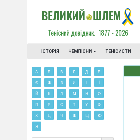
ВЕЛИКИЙ
ШЛЕМ
Тенісний довідник.
1877 - 2026
ІСТОРІЯ
ЧЕМПІОНИ
ТЕНІСИСТИ
А
Б
В
Г
Д
Е
Є
Ж
З
И
І
Ї
Й
К
Л
М
Н
О
П
Р
С
Т
У
Ф
Х
Ц
Ч
Ш
Щ
Ю
Я