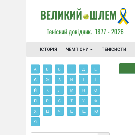
ВЕЛИКИЙ
ШЛЕМ
Тенісний довідник.
1877 - 2026
ІСТОРІЯ
ЧЕМПІОНИ
ТЕНІСИСТИ
А
Б
В
Г
Д
Е
Є
Ж
З
И
І
Ї
Й
К
Л
М
Н
О
П
Р
С
Т
У
Ф
Х
Ц
Ч
Ш
Щ
Ю
Я