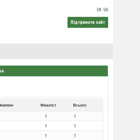
EN
UA
Підтримати сайт
НА
Чемпіон
Фіналіст
Всього
1
1
1
1
1
1