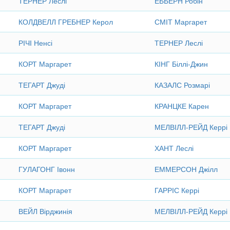
ТЕРНЕР Леслі
ЕББЕРН Робін
КОЛДВЕЛЛ ГРЕБНЕР Керол
СМІТ Маргарет
РІЧІ Ненсі
ТЕРНЕР Леслі
КОРТ Маргарет
КІНГ Біллі-Джин
ТЕГАРТ Джуді
КАЗАЛС Розмарі
КОРТ Маргарет
КРАНЦКЕ Карен
ТЕГАРТ Джуді
МЕЛВІЛЛ-РЕЙД Керрі
КОРТ Маргарет
ХАНТ Леслі
ГУЛАГОНГ Івонн
ЕММЕРСОН Джілл
КОРТ Маргарет
ГАРРІС Керрі
ВЕЙЛ Вірджинія
МЕЛВІЛЛ-РЕЙД Керрі