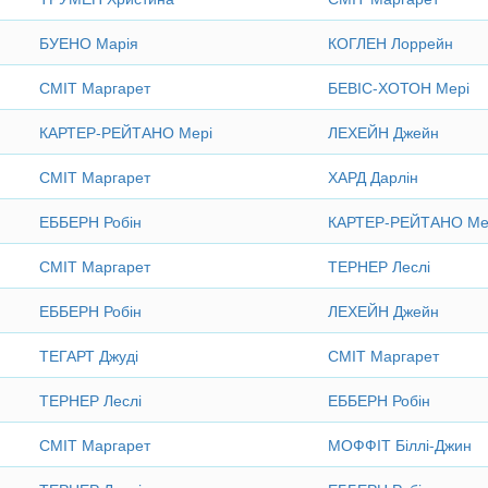
БУЕНО Марія
КОГЛЕН Лоррейн
СМІТ Маргарет
БЕВІС-ХОТОН Мері
КАРТЕР-РЕЙТАНО Мері
ЛЕХЕЙН Джейн
СМІТ Маргарет
ХАРД Дарлін
ЕББЕРН Робін
КАРТЕР-РЕЙТАНО Ме
СМІТ Маргарет
ТЕРНЕР Леслі
ЕББЕРН Робін
ЛЕХЕЙН Джейн
ТЕГАРТ Джуді
СМІТ Маргарет
ТЕРНЕР Леслі
ЕББЕРН Робін
СМІТ Маргарет
МОФФІТ Біллі-Джин