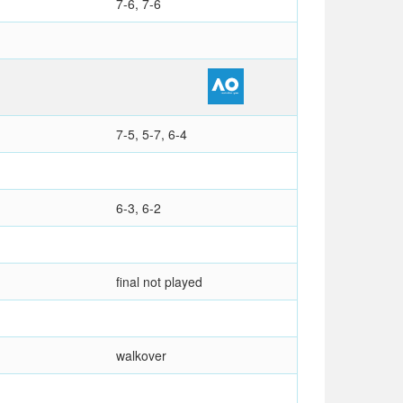
7-6, 7-6
7-5, 5-7, 6-4
6-3, 6-2
final not played
walkover