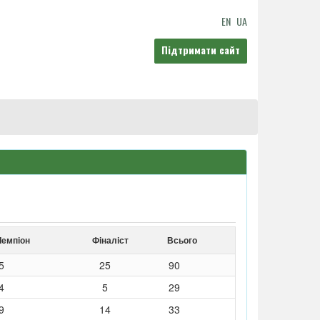
EN
UA
Підтримати сайт
Чемпіон
Фіналіст
Всього
5
25
90
4
5
29
9
14
33