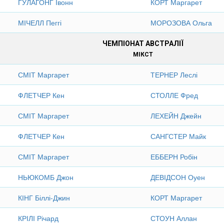
ГУЛАГОНГ Івонн
КОРТ Маргарет
МІЧЕЛЛ Пеггі
МОРОЗОВА Ольга
ЧЕМПІОНАТ АВСТРАЛІЇ
МІКСТ
СМІТ Маргарет
ТЕРНЕР Леслі
ФЛЕТЧЕР Кен
СТОЛЛЕ Фред
СМІТ Маргарет
ЛЕХЕЙН Джейн
ФЛЕТЧЕР Кен
САНГСТЕР Майк
СМІТ Маргарет
ЕББЕРН Робін
НЬЮКОМБ Джон
ДЕВІДСОН Оуен
КІНГ Біллі-Джин
КОРТ Маргарет
КРІЛІ Річард
СТОУН Аллан