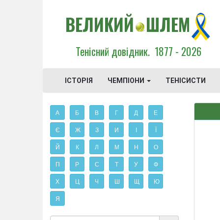
ВЕЛИКИЙ
ШЛЕМ
Тенісний довідник.
1877 - 2026
ІСТОРІЯ
ЧЕМПІОНИ
ТЕНІСИСТИ
А
Б
В
Г
Д
Е
Є
Ж
З
И
І
Ї
Й
К
Л
М
Н
О
П
Р
С
Т
У
Ф
Х
Ц
Ч
Ш
Щ
Ю
Я