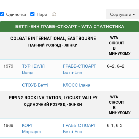
Одиночки
Пари
Сортувати
БЕТТІ-ЕНН ГРАББ-СТЮАРТ - WTA СТАТИСТИКА
WTA
COLGATE INTERNATIONAL, EASTBOURNE
CIRCUIT
ПАРНИЙ РОЗРЯД - ЖІНКИ
В
МИНУЛОМУ
1979
ТУРНБУЛЛ
ГРАББ-СТЮАРТ
6–2, 6–2
Венді
Бетті-Енн
СТОУВ Бетті
КЛОСС Ілана
WTA
PIPING ROCK INVITATION, LOCUST VALLEY
CIRCUIT
ОДИНОЧНИЙ РОЗРЯД - ЖІНКИ
В
МИНУЛОМУ
1969
КОРТ
ГРАББ-СТЮАРТ
6-1, 6-3
Маргарет
Бетті-Енн