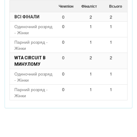
Чемпіон
Фіналіст
Всього
0
2
2
ВСІ ФІНАЛИ
Одиночний розряд
0
1
1
- Жінки
Парний розряд -
0
1
1
Жінки
0
2
2
WTA CIRCUIT В
МИНУЛОМУ
Одиночний розряд
0
1
1
- Жінки
Парний розряд -
0
1
1
Жінки