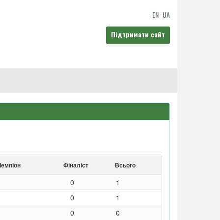
EN
UA
Підтримати сайт
Чемпіон
Фіналіст
Всього
0
1
0
1
0
0