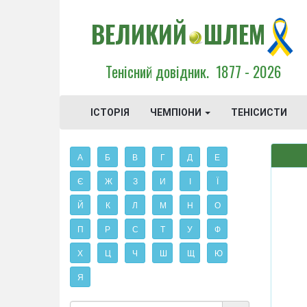
ВЕЛИКИЙ
ШЛЕМ
Тенісний довідник.
1877 - 2026
ІСТОРІЯ
ЧЕМПІОНИ
ТЕНІСИСТИ
А
Б
В
Г
Д
Е
Є
Ж
З
И
І
Ї
Й
К
Л
М
Н
О
П
Р
С
Т
У
Ф
Х
Ц
Ч
Ш
Щ
Ю
Я