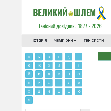
ВЕЛИКИЙ
ШЛЕМ
Тенісний довідник.
1877 - 2026
ІСТОРІЯ
ЧЕМПІОНИ
ТЕНІСИСТИ
А
Б
В
Г
Д
Е
Є
Ж
З
И
І
Ї
Й
К
Л
М
Н
О
П
Р
С
Т
У
Ф
Х
Ц
Ч
Ш
Щ
Ю
Я