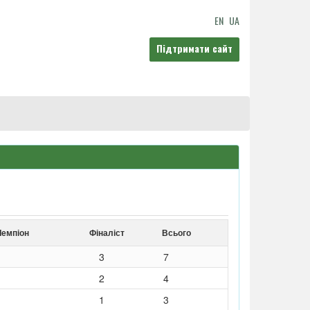
EN
UA
Підтримати сайт
Чемпіон
Фіналіст
Всього
3
7
2
4
1
3