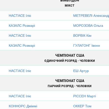
ВІМБЛДОН
МІКСТ
НАСТАСЕ Іліє
МЕТРЕВЕЛІ Александ
КАЗАЛС Розмарі
МОРОЗОВА Ольга
НАСТАСЕ Іліє
ВОРВІК Кім
КАЗАЛС Розмарі
ГУЛАГОНГ Івонн
ЧЕМПІОНАТ США
ОДИНОЧНИЙ РОЗРЯД - ЧОЛОВІКИ
НАСТАСЕ Іліє
ЕШ Артур
ЧЕМПІОНАТ США
ПАРНИЙ РОЗРЯД - ЧОЛОВІКИ
НАСТАСЕ Іліє
РІССЕН Марті
КОННОРС Джіммі
ОККЕР Том