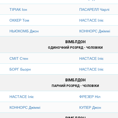
ТІРІАК Іон
ПАСАРЕЛЛ Чарлі
ОККЕР Том
НАСТАСЕ Іліє
НЬЮКОМБ Джон
КОННОРС Джіммі
ВІМБЛДОН
ОДИНОЧНИЙ РОЗРЯД - ЧОЛОВІКИ
СМІТ Стен
НАСТАСЕ Іліє
БОРГ Бьорн
НАСТАСЕ Іліє
ВІМБЛДОН
ПАРНИЙ РОЗРЯД - ЧОЛОВІКИ
НАСТАСЕ Іліє
ФРЕЗЕР Ніл
КОННОРС Джіммі
КУПЕР Джон