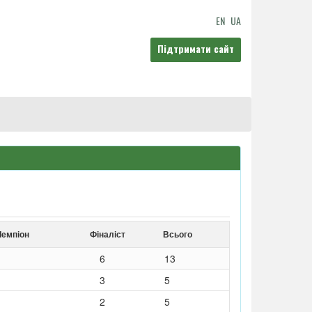
EN
UA
Підтримати сайт
Чемпіон
Фіналіст
Всього
6
13
3
5
2
5