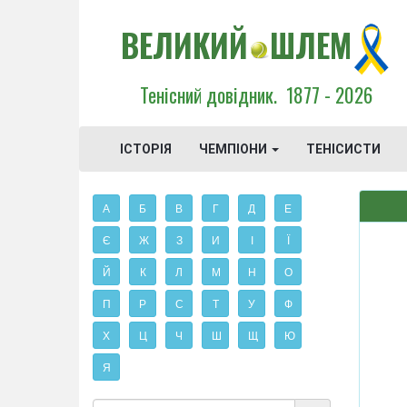
ВЕЛИКИЙ
ШЛЕМ
Тенісний довідник.
1877 - 2026
ІСТОРІЯ
ЧЕМПІОНИ
ТЕНІСИСТИ
А
Б
В
Г
Д
Е
Є
Ж
З
И
І
Ї
Й
К
Л
М
Н
О
П
Р
С
Т
У
Ф
Х
Ц
Ч
Ш
Щ
Ю
Я