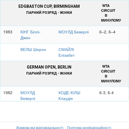
WTA
EDGBASTON CUP, BIRMINGHAM
CIRCUIT
ПАРНИЙ РОЗРЯД - ЖІНКИ
В
МИНУЛОМУ
1983
КІНГ Біллі-
МОУЛД Беверлі
6–2, 6–4
Джин
ВЕЛШ Шерон
СМАЙЛІ
Елізабет
WTA
GERMAN OPEN, BERLIN
CIRCUIT
ПАРНИЙ РОЗРЯД - ЖІНКИ
В
МИНУЛОМУ
1982
МОУЛД
КОДЕ-КІЛШ
6-3, 6-4
Беверлі
Клаудія
ГОРДОН
БУНГЕ Беттіна
Томіслав
WTA
Відмова від відповідальності
Політика конфіденційності
VIRGINIA SLIMS OF NEWPORT