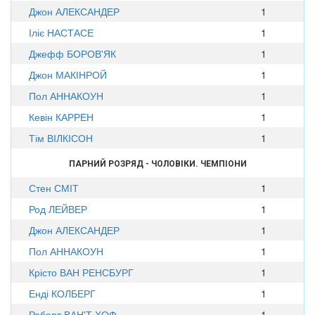
Джон АЛЕКСАНДЕР
1
Іліє НАСТАСЕ
1
Джефф БОРОВ'ЯК
1
Джон МАКІНРОЙ
1
Пол АННАКОУН
1
Кевін КАРРЕН
1
Тім ВІЛКІСОН
1
ПАРНИЙ РОЗРЯД - ЧОЛОВІКИ. ЧЕМПІОНИ
Стен СМІТ
1
Род ЛЕЙВЕР
1
Джон АЛЕКСАНДЕР
1
Пол АННАКОУН
1
Крісто ВАН РЕНСБУРГ
1
Енді КОЛБЕРГ
1
Роберт ВАН'Т ХОФ
1