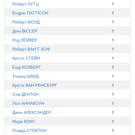
Роберт ЛУТЦ
1
Ендрю ПАТТІСОН
1
Роберт МОУД
1
Дені ВІССЕР
1
Род ЛЕЙВЕР
1
Роберт ВАН'Т ХОФ
1
Крісто СТЕЙН
1
Енді КОЛБЕРГ
1
Томаш ШМІД
1
Крісто ВАН РЕНСБУРГ
1
Стів ДЕНТОН
1
Пол АННАКОУН
1
Джон АЛЕКСАНДЕР
1
Марк КОКС
1
Річард СТОКТОН
1