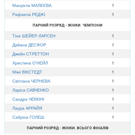
Мануела МАЛЕЄВА
1
Рафаела РЕДЖІ
1
ПАРНИЙ РОЗРЯД - ЖІНКИ. ЧЕМПІОНИ
Тіне ШЕЙЕР-ЛАРСЕН
1
Дайана ДЕСФОР
1
Джейн СТРЕТТОН
1
Христина О'НЕЙЛ
1
Мімі ВІКСТЕДТ
1
Світлана ЧЕРНЕВА
1
Ларіса САВЧЕНКО
1
Сандра ЧЕККІНІ
1
Лаура АРРАЙЯ
1
Сабріна ГОЛЕШ
1
ПАРНИЙ РОЗРЯД - ЖІНКИ. ВСЬОГО ФІНАЛІВ