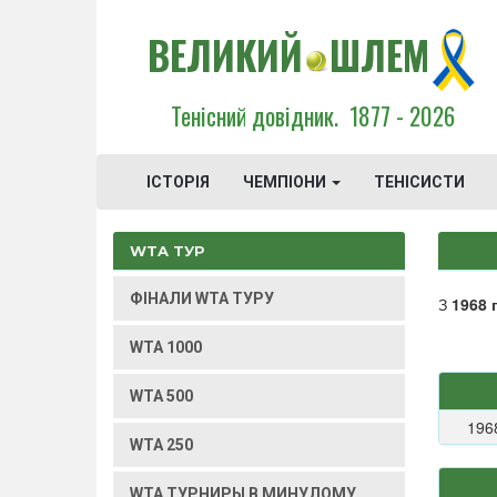
ВЕЛИКИЙ
ШЛЕМ
Тенісний довідник.
1877 - 2026
ІСТОРІЯ
ЧЕМПІОНИ
ТЕНІСИСТИ
WTA ТУР
ФІНАЛИ WTA ТУРУ
З
1968 
WTA 1000
WTA 500
196
WTA 250
WTA ТУРНИРЫ В МИНУЛОМУ