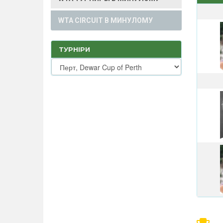
WTA CIRCUIT В МИНУЛОМУ
ТУРНІРИ