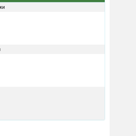
НКИ
И