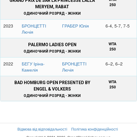
GRAND PRIX DE SAR LA PRINCESSE LALLA
250
MERYEM, RABAT
ОДИНОЧНИЙ РОЗРЯД - ЖІНКИ
2023
БРОНЦЕТТІ
ГРАБЕР Юлія
6-4, 5-7, 7-5
Лючія
WTA
PALERMO LADIES OPEN
250
ОДИНОЧНИЙ РОЗРЯД - ЖІНКИ
2022
БЕГУ Іріна-
БРОНЦЕТТІ
6–2, 6–2
Камелія
Лючія
WTA
BAD HOMBURG OPEN PRESENTED BY
250
ENGEL & VOLKERS
ОДИНОЧНИЙ РОЗРЯД - ЖІНКИ
2023
СІНЯКОВА
БРОНЦЕТТІ
6–2, 7–6
Катерина
Лючія
WTA
TRANSYLVANIA OPEN, CLUJ-NAPOCA
Відмова від відповідальності
Політика конфіденційності
250
ОДИНОЧНИЙ РОЗРЯД - ЖІНКИ