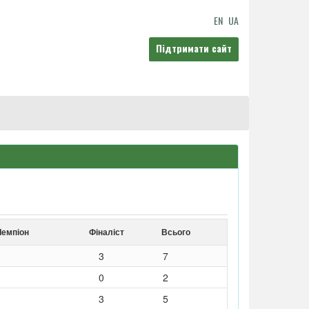
EN
UA
Підтримати сайт
Чемпіон
Фіналіст
Всього
3
7
0
2
3
5