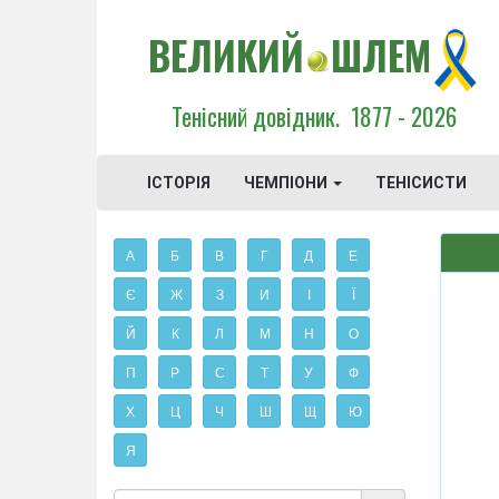
ВЕЛИКИЙ
ШЛЕМ
Тенісний довідник.
1877 - 2026
ІСТОРІЯ
ЧЕМПІОНИ
ТЕНІСИСТИ
А
Б
В
Г
Д
Е
Є
Ж
З
И
І
Ї
Й
К
Л
М
Н
О
П
Р
С
Т
У
Ф
Х
Ц
Ч
Ш
Щ
Ю
Я