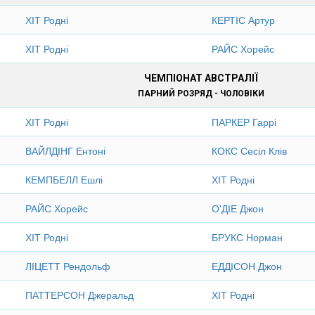
ХІТ Родні
КЕРТІС Артур
ХІТ Родні
РАЙС Хорейс
ЧЕМПІОНАТ АВСТРАЛІЇ
ПАРНИЙ РОЗРЯД - ЧОЛОВІКИ
ХІТ Родні
ПАРКЕР Гаррі
ВАЙЛДІНГ Ентоні
КОКС Сесіл Клів
КЕМПБЕЛЛ Ешлі
ХІТ Родні
РАЙС Хорейс
О'ДІЕ Джон
ХІТ Родні
БРУКС Норман
ЛІЦЕТТ Рендольф
ЕДДІСОН Джон
ПАТТЕРСОН Джеральд
ХІТ Родні