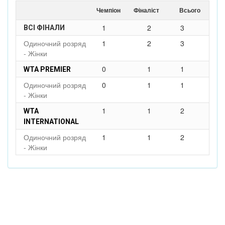
Чемпіон
Фіналіст
Всього
1
2
3
ВСІ ФІНАЛИ
Одиночний розряд
1
2
3
- Жінки
0
1
1
WTA PREMIER
Одиночний розряд
0
1
1
- Жінки
1
1
2
WTA
INTERNATIONAL
Одиночний розряд
1
1
2
- Жінки