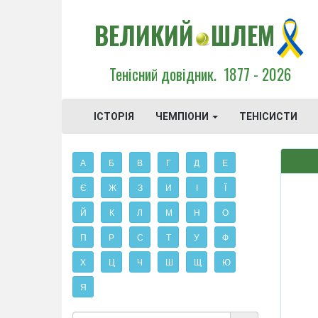
ВЕЛИКИЙ
ШЛЕМ
Тенісний довідник.
1877 - 2026
ІСТОРІЯ
ЧЕМПІОНИ
ТЕНІСИСТИ
А
Б
В
Г
Д
Е
Є
Ж
З
И
І
Ї
Й
К
Л
М
Н
О
П
Р
С
Т
У
Ф
Х
Ц
Ч
Ш
Щ
Ю
Я