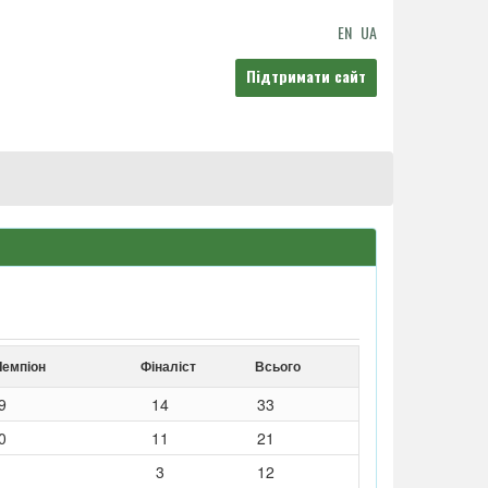
EN
UA
Підтримати сайт
Чемпіон
Фіналіст
Всього
9
14
33
0
11
21
3
12