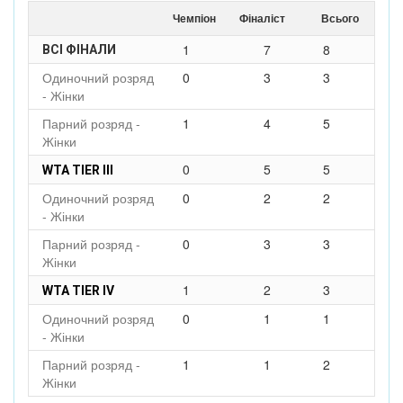
Чемпіон
Фіналіст
Всього
1
7
8
ВСІ ФІНАЛИ
Одиночний розряд
0
3
3
- Жінки
Парний розряд -
1
4
5
Жінки
0
5
5
WTA TIER III
Одиночний розряд
0
2
2
- Жінки
Парний розряд -
0
3
3
Жінки
1
2
3
WTA TIER IV
Одиночний розряд
0
1
1
- Жінки
Парний розряд -
1
1
2
Жінки