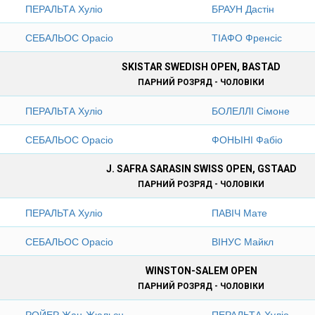
ПЕРАЛЬТА Хуліо
БРАУН Дастін
СЕБАЛЬОС Орасіо
ТІАФО Френсіс
SKISTAR SWEDISH OPEN, BASTAD
ПАРНИЙ РОЗРЯД - ЧОЛОВІКИ
ПЕРАЛЬТА Хуліо
БОЛЕЛЛІ Сімоне
СЕБАЛЬОС Орасіо
ФОНЬІНІ Фабіо
J. SAFRA SARASIN SWISS OPEN, GSTAAD
ПАРНИЙ РОЗРЯД - ЧОЛОВІКИ
ПЕРАЛЬТА Хуліо
ПАВІЧ Мате
СЕБАЛЬОС Орасіо
ВІНУС Майкл
WINSTON-SALEM OPEN
ПАРНИЙ РОЗРЯД - ЧОЛОВІКИ
РОЙЕР Жан-Жюльєн
ПЕРАЛЬТА Хуліо