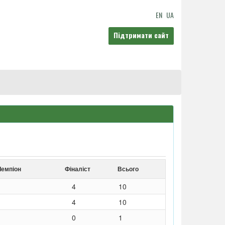
EN
UA
Підтримати сайт
Чемпіон
Фіналіст
Всього
4
10
4
10
0
1