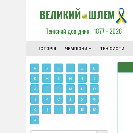
ВЕЛИКИЙ
ШЛЕМ
Тенісний довідник.
1877 - 2026
ІСТОРІЯ
ЧЕМПІОНИ
ТЕНІСИСТИ
А
Б
В
Г
Д
Е
Є
Ж
З
И
І
Ї
Й
К
Л
М
Н
О
П
Р
С
Т
У
Ф
Х
Ц
Ч
Ш
Щ
Ю
Я