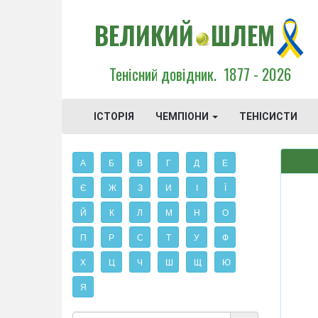
ВЕЛИКИЙ
ШЛЕМ
Тенісний довідник.
1877 - 2026
ІСТОРІЯ
ЧЕМПІОНИ
ТЕНІСИСТИ
А
Б
В
Г
Д
Е
Є
Ж
З
И
І
Ї
Й
К
Л
М
Н
О
П
Р
С
Т
У
Ф
Х
Ц
Ч
Ш
Щ
Ю
Я