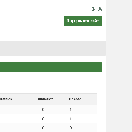
EN
UA
Підтримати сайт
Чемпіон
Фіналіст
Всього
0
1
0
1
0
0