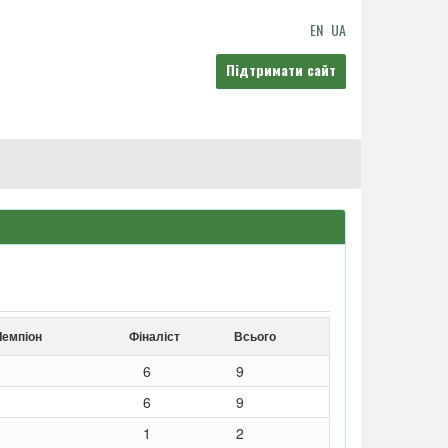
EN
UA
Підтримати сайт
Чемпіон
Фіналіст
Всього
6
9
6
9
1
2