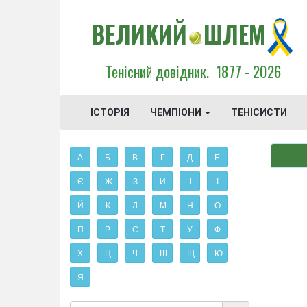
ВЕЛИКИЙ
ШЛЕМ
Тенісний довідник.
1877 - 2026
ІСТОРІЯ
ЧЕМПІОНИ
ТЕНІСИСТИ
А
Б
В
Г
Д
Е
Є
Ж
З
И
І
Ї
Й
К
Л
М
Н
О
П
Р
С
Т
У
Ф
Х
Ц
Ч
Ш
Щ
Ю
Я