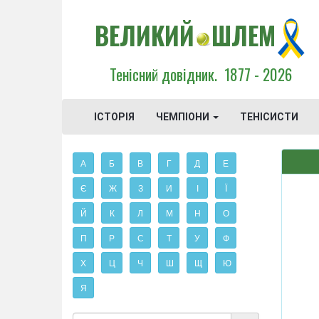
ВЕЛИКИЙ
ШЛЕМ
Тенісний довідник.
1877 - 2026
ІСТОРІЯ
ЧЕМПІОНИ
ТЕНІСИСТИ
А
Б
В
Г
Д
Е
Є
Ж
З
И
І
Ї
Й
К
Л
М
Н
О
П
Р
С
Т
У
Ф
Х
Ц
Ч
Ш
Щ
Ю
Я