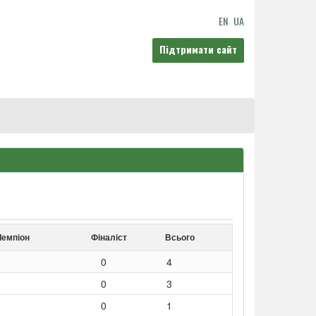
EN
UA
Підтримати сайт
Чемпіон
Фіналіст
Всього
0
4
0
3
0
1