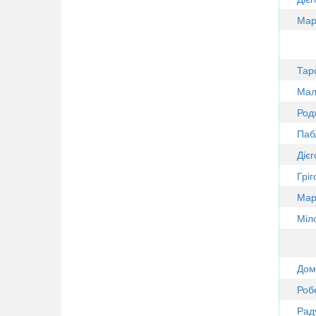
Мар
Тар
Мал
Род
Паб
Діє
Грі
Мар
Міл
Дом
Роб
Рад