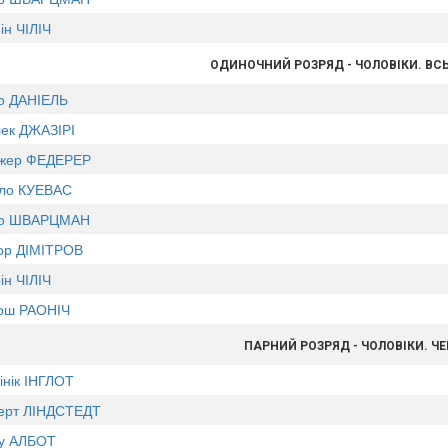
ін ЧІЛІЧ
ОДИНОЧНИЙ РОЗРЯД - ЧОЛОВІКИ. ВС
о ДАНІЕЛЬ
ек ДЖАЗІРІ
жер ФЕДЕРЕР
ло КУЕВАС
го ШВАРЦМАН
гор ДІМІТРОВ
ін ЧІЛІЧ
ош РАОНІЧ
ПАРНИЙ РОЗРЯД - ЧОЛОВІКИ. Ч
інік ІНГЛОТ
ерт ЛІНДСТЕДТ
у АЛБОТ