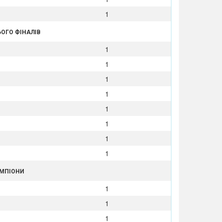
1
ЬОГО ФІНАЛІВ
1
1
1
1
1
1
1
1
ЕМПІОНИ
1
1
1