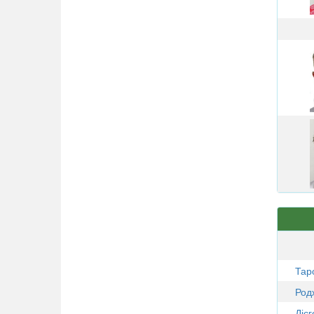
Тар
Род
Діє