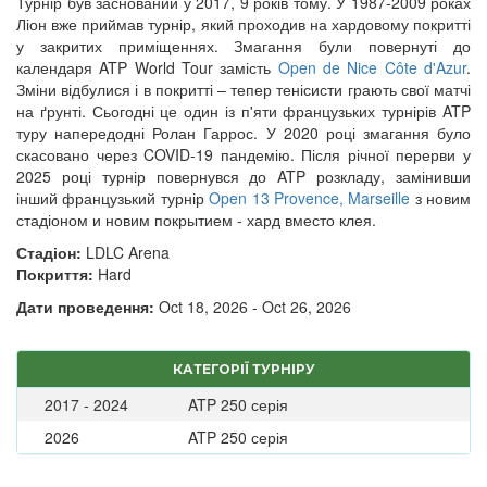
Турнір був заснований у 2017, 9 років тому. У 1987-2009 роках
Ліон вже приймав турнір, який проходив на хардовому покритті
у закритих приміщеннях. Змагання були повернуті до
календаря ATP World Tour замість
Open de Nice Côte d'Azur
.
Зміни відбулися і в покритті – тепер тенісисти грають свої матчі
на ґрунті. Сьогодні це один із п'яти французьких турнірів ATP
туру напередодні Ролан Гаррос. У 2020 році змагання було
скасовано через COVID-19 пандемію. Після річної перерви у
2025 році турнір повернувся до ATP розкладу, замінивши
інший французький турнір
Open 13 Provence, Marseille
з новим
стадіоном и новим покрытием - хард вместо клея.
Стадіон:
LDLC Arena
Покриття:
Hard
Дати проведення:
Oct 18, 2026 - Oct 26, 2026
КАТЕГОРІЇ ТУРНІРУ
2017 - 2024
ATP 250 серія
2026
ATP 250 серія