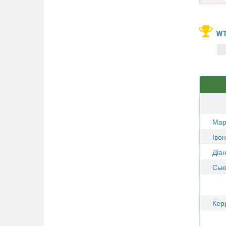
WT
Мар
Іво
Діа
Сью
Кер