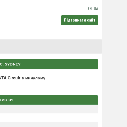
EN
UA
Підтримати сайт
C, SYDNEY
TA Circuit в минулому
.
І РОКИ