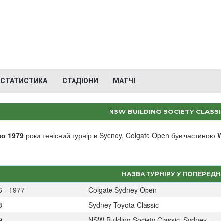
СТАТИСТИКА
СТАДІОНИ
МАТЧІ
NSW BUILDING SOCIETY CLASSI
по 1979
роки тенісний турнір в Sydney, Colgate Open був частиною
W
НАЗВА ТУРНІРУ У ПОПЕРЕДН
6 - 1977
Colgate Sydney Open
8
Sydney Toyota Classic
9
NSW Building Society Classic, Sydney