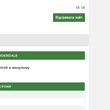
EN
UA
Підтримати сайт
AUDERDALE
rcuit в минулому
.
І РОКИ