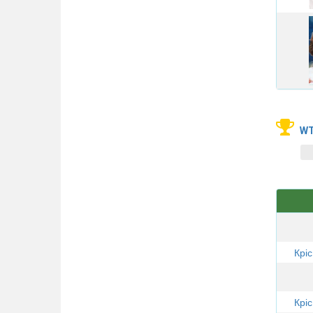
WT
Крі
Крі