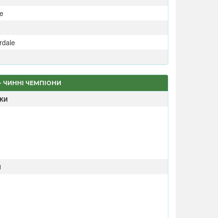
e
e
rdale
 - ЧИННІ ЧЕМПІОНИ
НКИ
И