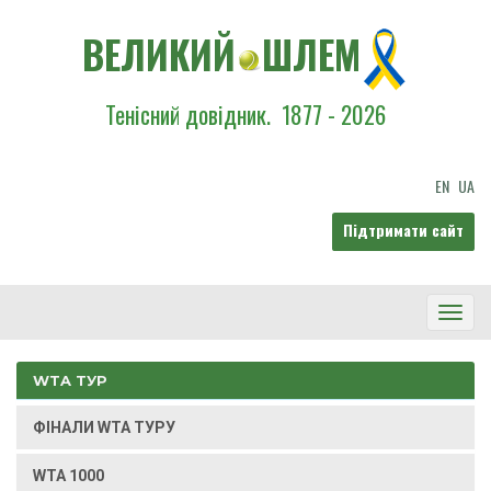
ВЕЛИКИЙ
ШЛЕМ
Тенісний довідник.
1877 - 2026
EN
UA
Підтримати сайт
Toggl
Navig
WTA ТУР
ФІНАЛИ WTA ТУРУ
WTA 1000