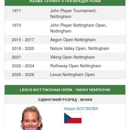
НАЗВА ТУРНІРУ У ПОПЕРЕДНІ РОКИ
1971
John Player Tournament,
Nottingham
1973
John Player Nottingham Open,
Nottingham
2015 - 2017
Aegon Open Nottingham
2018 - 2020
Nature Valley Open, Nottingham
2021
Viking Open Nottingham
2022 - 2024
Rothesay Open Nottingham
2025 - 2026
Lexus Nottingham Open
LEXUS NOTTINGHAM OPEN - ЧИННІ ЧЕМПІОНИ
ОДИНОЧНИЙ РОЗРЯД - ЖІНКИ
Марія БОУЗКОВА