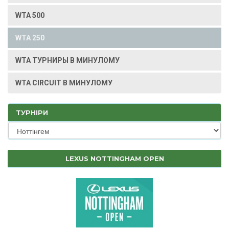
WTA 500
WTA 250
WTA ТУРНИРЫ В МИНУЛОМУ
WTA CIRCUIT В МИНУЛОМУ
ТУРНІРИ
LEXUS NOTTINGHAM OPEN