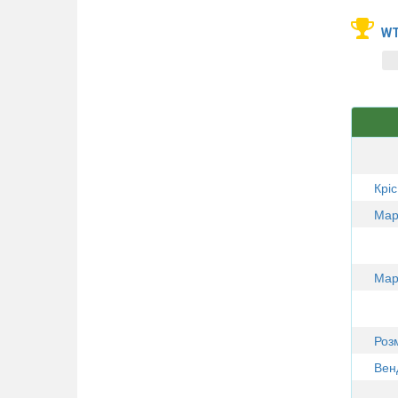
WT
Крі
Мар
Мар
Роз
Вен