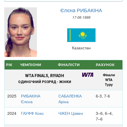
Єлєна РИБАКІНА
17-06-1999
Казахстан
РІК
ЧЕМПІОНИ
ФІНАЛІСТИ
РАХУНОК
Фінали
WTA FINALS, RIYADH
WTA
ОДИНОЧНИЙ РОЗРЯД - ЖІНКИ
Туру
2025
РИБАКІНА
САБАЛЕНКА
6-3, 7-6
Єлєна
Аріна
2024
ГАУФФ Коко
ЧЖЕН Цзівен
3–6, 6–4,
7–6