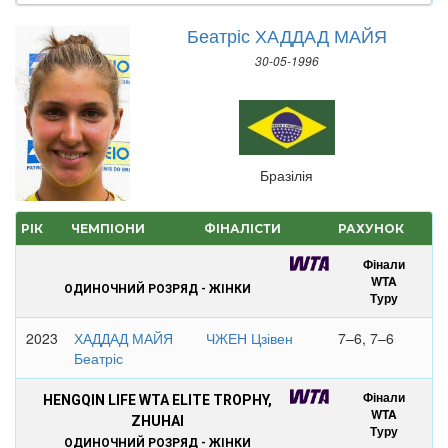
Беатріс ХАДДАД МАЙЯ
30-05-1996
Бразілія
РІК
ЧЕМПІОНИ
ФІНАЛІСТИ
РАХУНОК
Фінали
WTA
ОДИНОЧНИЙ РОЗРЯД - ЖІНКИ
Туру
2023
ХАДДАД МАЙЯ
ЧЖЕН Цзівен
7–6, 7–6
Беатріс
Фінали
HENGQIN LIFE WTA ELITE TROPHY,
WTA
ZHUHAI
Туру
ОДИНОЧНИЙ РОЗРЯД - ЖІНКИ