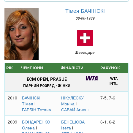
Тімея БАЧІНСКІ
08-06-1989
Швейцарія
РІК
ЧЕМПІОНИ
ФІНАЛІСТИ
РАХУНОК
WTA
ECM OPEN, PRAGUE
INTL.
ПАРНИЙ РОЗРЯД - ЖІНКИ
2010
БАЧІНСКІ
НІКУЛЕСКУ
7-5, 7-6
Тімея
і
Моніка
і
ГАРБІН Тетяна
САВАЙ Агнеш
2009
БОНДАРЕНКО
БЕНЕШОВА
6-1, 6-2
Олена
і
Івета
і