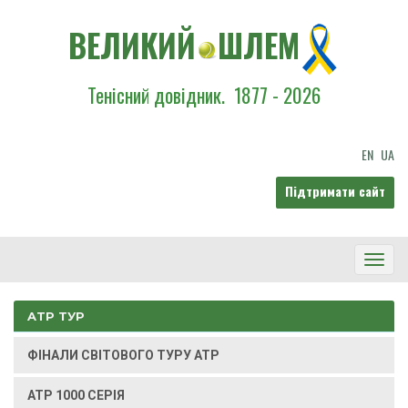
ВЕЛИКИЙ
ШЛЕМ
Тенісний довідник.
1877 - 2026
EN
UA
Підтримати сайт
Toggl
Navig
ATP ТУР
ФІНАЛИ СВІТОВОГО ТУРУ ATP
ATP 1000 СЕРІЯ