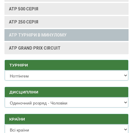
ATP 500 СЕРІЯ
ATP 250 СЕРІЯ
ATP ТУРНІРИ В МИНУЛОМУ
ATP GRAND PRIX CIRCUIT
ТУРНІРИ
ДИСЦИПЛІНИ
КРАЇНИ