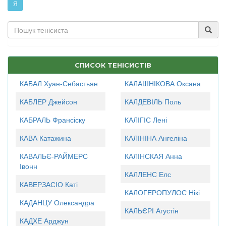
Я
СПИСОК ТЕНІСИСТІВ
КАБАЛ Хуан-Себастьян
КАЛАШНІКОВА Оксана
КАБЛЕР Джейсон
КАЛДЕВІЛЬ Поль
КАБРАЛЬ Франсіску
КАЛІГІС Лені
КАВА Катажина
КАЛІНІНА Ангеліна
КАВАЛЬЄ-РАЙМЕРС
КАЛІНСКАЯ Анна
Івонн
КАЛЛЕНС Елс
КАВЕРЗАСІО Каті
КАЛОГЕРОПУЛОС Нікі
КАДАНЦУ Олександра
КАЛЬЄРІ Агустін
КАДХЕ Арджун