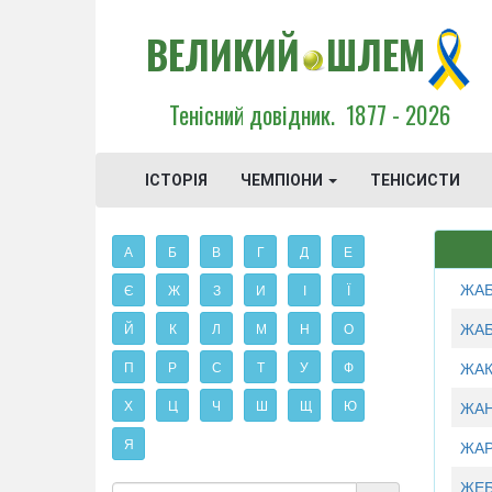
ВЕЛИКИЙ
ШЛЕМ
Тенісний довідник.
1877 - 2026
ІСТОРІЯ
ЧЕМПІОНИ
ТЕНІСИСТИ
А
Б
В
Г
Д
Е
ЖАБ
Є
Ж
З
И
І
Ї
ЖАБ
Й
К
Л
М
Н
О
П
Р
С
Т
У
Ф
ЖАК
Х
Ц
Ч
Ш
Щ
Ю
ЖАН
Я
ЖАР
ЖЕБ