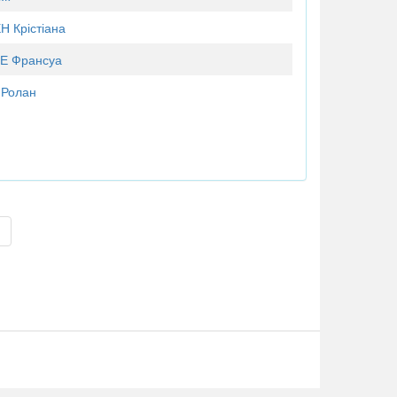
 Крістіана
 Франсуа
Ролан
>