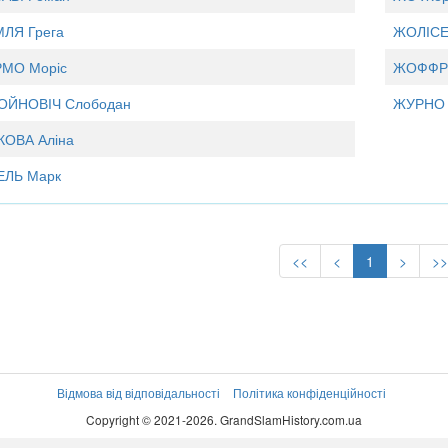
ЛЯ Грега
ЖОЛІСЕН
МО Моріс
ЖОФФРЕ
ОЙНОВІЧ Слободан
ЖУРНО 
КОВА Аліна
ЕЛЬ Марк
<<
<
1
>
>
Відмова від відповідальності
Політика конфіденційності
Copyright © 2021-2026. GrandSlamHistory.com.ua