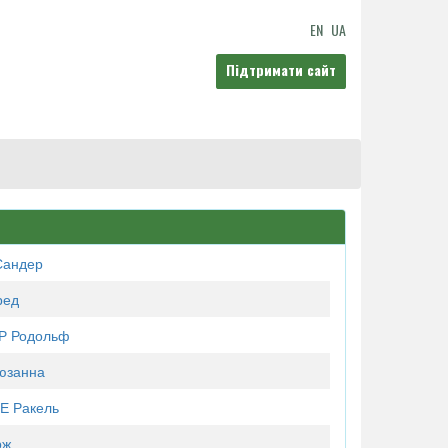
EN
UA
Підтримати сайт
Сандер
ред
Р Родольф
юзанна
Е Ракель
рж