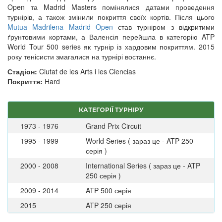
Open та Madrid Masters помінялися датами проведення
турнірів, а також змінили покриття своїх кортів. Після цього
Mutua Madrilena Madrid Open
став турніром з відкритими
ґрунтовими кортами, а Валенсія перейшла в категорію ATP
World Tour 500 series як турнір із хардовим покриттям. 2015
року тенісисти змагалися на турнірі востаннє.
Стадіон:
Ciutat de les Arts i les Ciencias
Покриття:
Hard
КАТЕГОРІЇ ТУРНІРУ
1973 - 1976
Grand Prix Circuit
1995 - 1999
World Series ( зараз це - ATP 250
серія )
2000 - 2008
International Series ( зараз це - ATP
250 серія )
2009 - 2014
ATP 500 серія
2015
ATP 250 серія