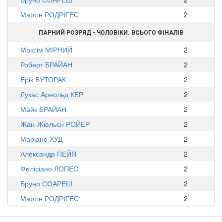
Мартін РОДРІГЕС
2
ПАРНИЙ РОЗРЯД - ЧОЛОВІКИ. ВСЬОГО ФІНАЛІВ
Максім МІРНИЙ
2
Роберт БРАЙАН
2
Ерік БУТОРАК
2
Лукас Арнольд КЕР
2
Майк БРАЙАН
2
Жан-Жюльєн РОЙЕР
2
Маріано ХУД
2
Александр ПЕЙЯ
2
Фелісіано ЛОПЕС
2
Бруно СОАРЕШ
2
Мартін РОДРІГЕС
2