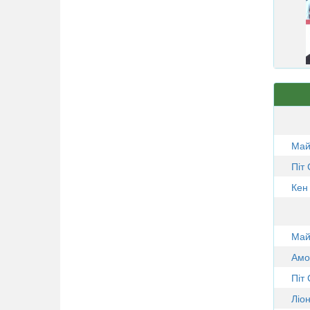
Май
Піт
Кен
Май
Амо
Піт
Ліо