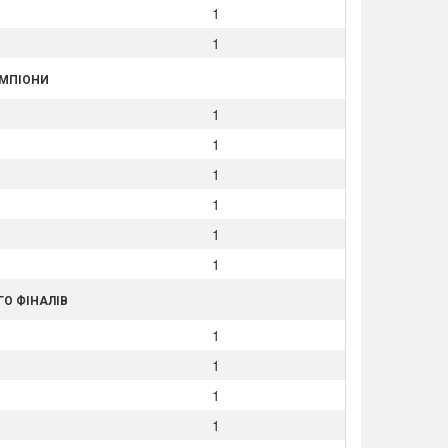
1
1
ЕМПІОНИ
1
1
1
1
1
1
ГО ФІНАЛІВ
1
1
1
1