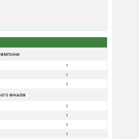
И
 ЧЕМПІОНИ
1
1
1
ЬОГО ФІНАЛІВ
1
1
1
1