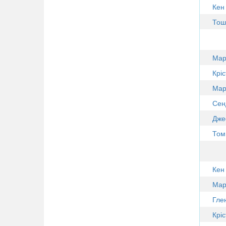
Кен
Тош
Мар
Крі
Мар
Сен
Дже
Том
Кен
Мар
Гле
Крі