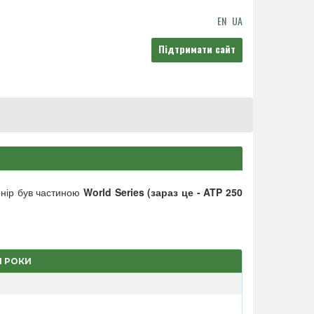
EN
UA
Підтримати сайт
рнір був частиною
World Series (зараз це - ATP 250
І РОКИ