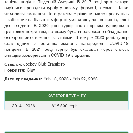
тенісна подія в Південній Америці. В 2017 році організатори
вирішили проводити турнір у новому форматі, а саме - тільки
як чоловічі змагання. Це стратегічне рішення мало просту ціль
- забезпечити більш комфортні умови як для тенісистів, так і
для глядачів. В 2020 році турнір став першим турниром з
грунтовим покриттям, на якому була впроваджено обладнання
електронного стеження за лініями. В тому ж 2020 році, турнір
став одним із останніх змагань напередодні COVID-19
пандемії. В 2021 році турнір був скасован через сплеск
випадків захворювання COVID-19 в Бразілії.
Стадіон:
Jockey Club Brasileiro
Покриття:
Clay
Дати проведення:
Feb 16, 2026 - Feb 22, 2026
КАТЕГОРІЇ ТУРНІРУ
2014 - 2026
ATP 500 серія