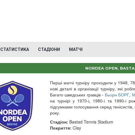
СТАТИСТИКА
СТАДІОНИ
МАТЧІ
NORDEA OPEN, BAST
Перші матчі турніру проходили у 1948, 78
нові деталі в організації турніру, які ро
Багато шведських гравців -
Бьорн БОРГ
,
М
на турнірі у 1970-і, 1980-і та 1990-і р
підсумками голосування серед тенісистів,
року.
Стадіон:
Bastad Tennis Stadium
Покриття:
Clay