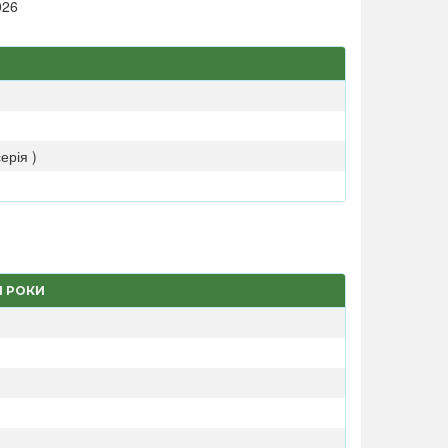
026
ерія )
І РОКИ