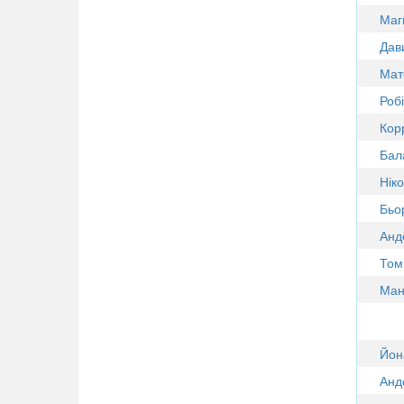
Маг
Дав
Мат
Роб
Кор
Бал
Нік
Бьо
Анд
Том
Ман
Йон
Анд