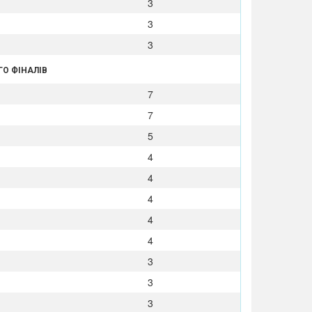
3
3
3
ГО ФІНАЛІВ
7
7
5
4
4
4
4
4
3
3
3