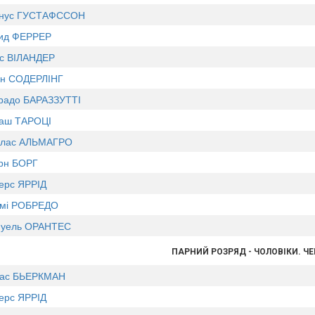
нус ГУСТАФССОН
ид ФЕРРЕР
с ВІЛАНДЕР
ін СОДЕРЛІНГ
радо БАРАЗЗУТТІ
аш ТАРОЦІ
олас АЛЬМАГРО
рн БОРГ
ерс ЯРРІД
мі РОБРЕДО
уель ОРАНТЕС
ПАРНИЙ РОЗРЯД - ЧОЛОВІКИ. Ч
ас БЬЕРКМАН
ерс ЯРРІД