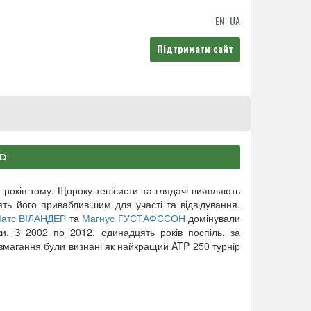
EN
UA
Підтримати сайт
AD
 років тому. Щороку тенісисти та глядачі виявляють
блять його привабливішим для участі та відвідування.
атс ВІЛАНДЕР
та
Магнус ГУСТАФССОН
домінували
оки. З 2002 по 2012, одинадцять років поспіль, за
 змагання були визнані як найкращий ATP 250 турнір