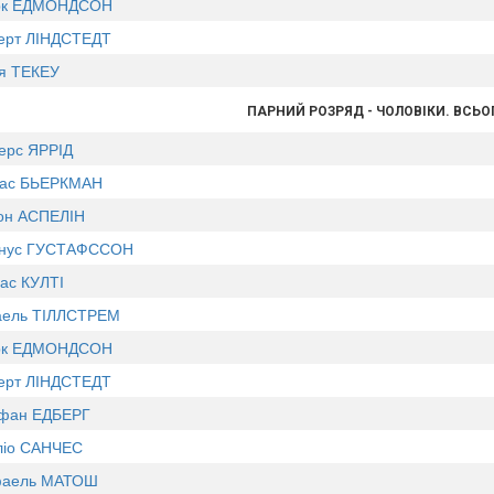
рк ЕДМОНДСОН
ерт ЛІНДСТЕДТ
я ТЕКЕУ
ПАРНИЙ РОЗРЯД - ЧОЛОВІКИ. ВСЬО
ерс ЯРРІД
ас БЬЕРКМАН
он АСПЕЛІН
нус ГУСТАФССОН
лас КУЛТІ
аель ТІЛЛСТРЕМ
рк ЕДМОНДСОН
ерт ЛІНДСТЕДТ
фан ЕДБЕРГ
ліо САНЧЕС
аель МАТОШ