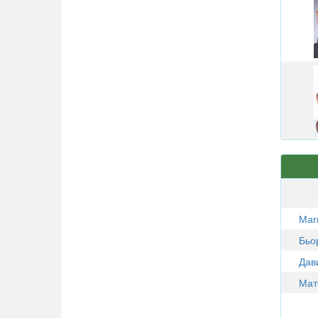
Маг
Бьо
Дав
Мат