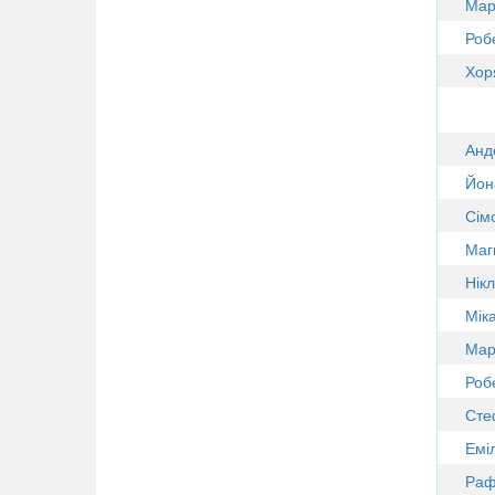
Ма
Роб
Хор
Анд
Йон
Сім
Маг
Нік
Мік
Ма
Роб
Сте
Емі
Раф