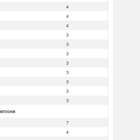
4
4
4
3
3
3
3
3
3
3
3
ЕМПІОНИ
7
4