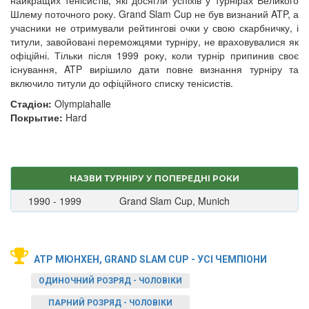
найкращих тенісистів, які досягли успіхів у турнірах Великого
Шлему поточного року. Grand Slam Cup не був визнаний ATP, а
учасники не отримували рейтингові очки у свою скарбничку, і
титули, завойовані переможцями турніру, не враховувалися як
офіційні. Тільки після 1999 року, коли турнір припинив своє
існування, ATP вирішило дати повне визнання турніру та
включило титули до офіційного списку тенісистів.
Стадіон:
Olympiahalle
Покрытие:
Hard
НАЗВИ ТУРНІРУ У ПОПЕРЕДНІ РОКИ
1990 - 1999
Grand Slam Cup, Munich
ATP МЮНХЕН, GRAND SLAM CUP - УСІ ЧЕМПІОНИ
ОДИНОЧНИЙ РОЗРЯД - ЧОЛОВІКИ
ПАРНИЙ РОЗРЯД - ЧОЛОВІКИ