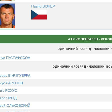
Павло ВІЗНЕР
ATP КОПЕНГАГЕН - РЕКО
ОДИНОЧНИЙ РОЗРЯД - ЧОЛОВІКИ.
нус ГУСТАФССОН
ОДИНОЧНИЙ РОЗРЯД - ЧОЛОВІКИ. ВС
реас ВІНЧІГУЕРРА
нус ЛАРССОН
в'є РОХУС
ерс ЯРРІД
рей ОЛЬХОВСКИЙ