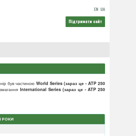
EN
UA
Підтримати сайт
рнір був частиною
World Series (зараз це - ATP 250
к змагання
International Series (зараз це - ATP 250
І РОКИ