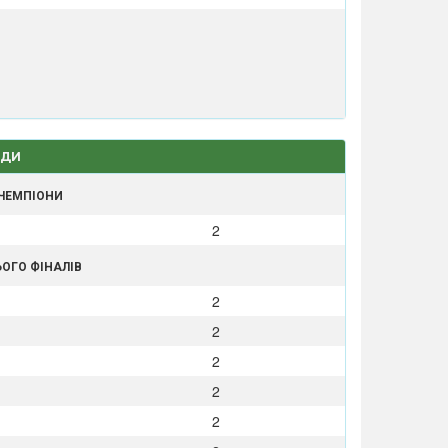
РДИ
 ЧЕМПІОНИ
2
ЬОГО ФІНАЛІВ
2
2
2
2
2