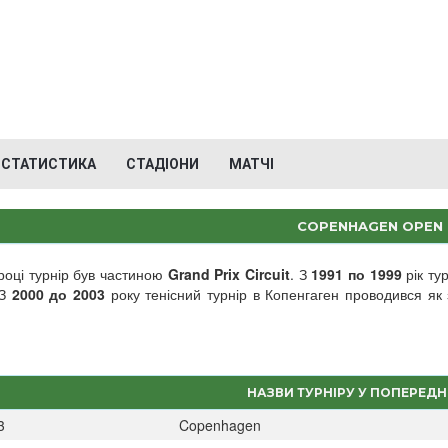
СТАТИСТИКА
СТАДІОНИ
МАТЧІ
COPENHAGEN OPEN
оці турнір був частиною
Grand Prix Circuit
. З
1991 по 1999
рік ту
 З
2000 до 2003
року тенісний турнір в Копенгаген проводився я
НАЗВИ ТУРНІРУ У ПОПЕРЕДН
3
Copenhagen